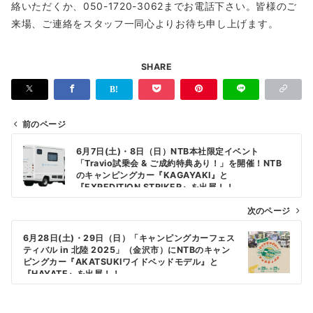
絡いただくか、050-1720-3062までお電話下さい。皆様のご
来場、ご連絡をスタッフ一同心よりお待ち申し上げます。
SHARE
前のページ
投
6月7日(土)・8日（日）NTB本社限定イベント
稿
「Travio試乗会 & ご成約特典あり！」を開催！NTB
のキャンピングカー『KAGAYAKI』と
ナ
『EXPEDITION STRIKER』を出展！！
ビ
次のページ
ゲ
6月28日(土)・29日（日）「キャンピングカーフェス
ー
ティバル in 北陸 2025」（金沢市）にNTBのキャン
シ
ピングカー『AKATSUKIワイドベッドモデル』と
『HAYATE』を出展！！
ョ
ン