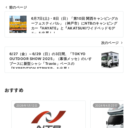
前のページ
投
6月7日(土)・8日（日）「第10回 関西キャンピングカ
稿
ーフェスティバル」（神戸市）にNTBのキャンピング
カー『HAYATE』と『AKATSUKIワイドベッドモデ
ナ
ル』を出展！！
ビ
次のページ
ゲ
6/27（金）～6/29（日）の3日間、「TOKYO
ー
OUTDOOR SHOW 2025」（幕張メッセ）のいすゞ
シ
ブースに新型シャシ「Travio」ベースの
『EXPEDITION STRIKER』を出展！
ョ
ン
おすすめ
2026年1月12日
2024年4月22日