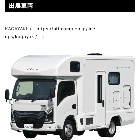
出展車両
KAGAYAKI（
https://ntbcamp.co.jp/line-
ups/kagayaki/
）