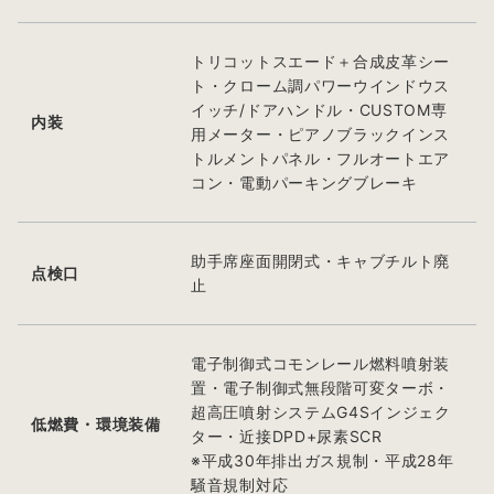
トリコットスエード＋合成皮革シー
ト・クローム調パワーウインドウス
イッチ/ドアハンドル・CUSTOM専
内装
用メーター・ピアノブラックインス
トルメントパネル・フルオートエア
コン・電動パーキングブレーキ
助手席座面開閉式・キャブチルト廃
点検口
止
電子制御式コモンレール燃料噴射装
置・電子制御式無段階可変ターボ・
超高圧噴射システムG4Sインジェク
低燃費・環境装備
ター・近接DPD+尿素SCR
※平成30年排出ガス規制・平成28年
騒音規制対応