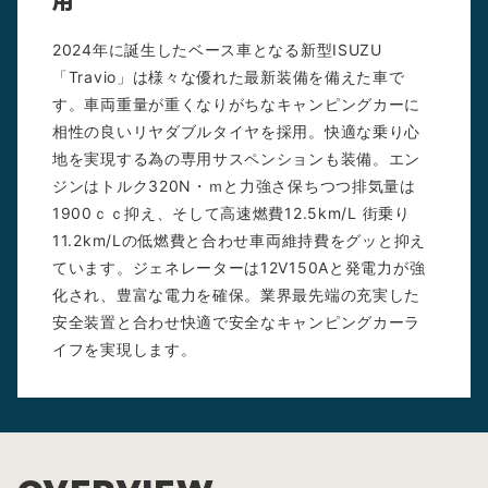
用
2024年に誕生したベース車となる新型ISUZU
「Travio」は様々な優れた最新装備を備えた車で
す。車両重量が重くなりがちなキャンピングカーに
相性の良いリヤダブルタイヤを採用。快適な乗り心
地を実現する為の専用サスペンションも装備。エン
ジンはトルク320N・ｍと力強さ保ちつつ排気量は
1900ｃｃ抑え、そして高速燃費12.5km/L 街乗り
11.2km/Lの低燃費と合わせ車両維持費をグッと抑え
ています。ジェネレーターは12V150Aと発電力が強
化され、豊富な電力を確保。業界最先端の充実した
安全装置と合わせ快適で安全なキャンピングカーラ
イフを実現します。