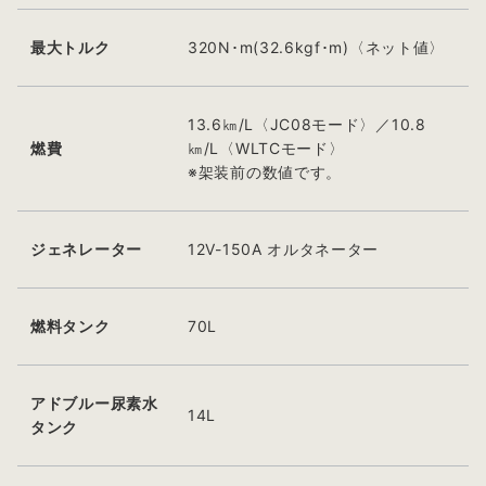
最大トルク
320N･m(32.6kgf･m)〈ネット値〉
13.6㎞/L〈JC08モード〉／10.8
燃費
㎞/L〈WLTCモード〉
※架装前の数値です。
ジェネレーター
12V-150A オルタネーター
燃料タンク
70L
アドブルー尿素水
14L
タンク