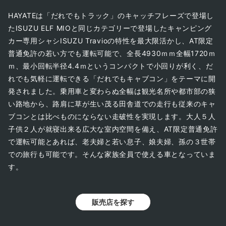
HAYATEは「だれでもトラック」のキャッチフレーズで登場し
たISUZU ELF MIOと同じカテゴリーで登場したキャンピング
カー専用シャシISUZU Travioの特性を最大限活かし、AT限定
普通免許の若い方でも運転可能で、全長4930ｍｍ全幅1720ｍ
ｍ、最小回転半径4.4ｍというコンパクトで小回りが利く、だ
れでも気軽に運転できる「だれでもキャブコン」をテーマに開
発されました。乗用車と変わらぬ全幅は観光名所や都市部の狭
い路地から、路肩に草が生い茂る田舎道での走行も従来のキャ
ブコンとは比べものにならない走破性を実現します。大人５人
子供２人が就寝出来る広大な室内空間を備え、AT限定普通免許
で運転可能とあれば、老夫婦と若い息子、娘夫婦、孫の３世帯
での旅行も可能です。そんな家族全員で使える車となっていま
す。
販売店を探す