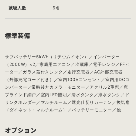
就寝人数
6名
標準装備
サブバッテリー5kWh（リチウムイオン）／インバーター
（2000W）×2／家庭用エアコン／冷蔵庫／電子レンジ／FFヒ
ーター／ガラス蓋付きシンク／走行充電器／AC外部充電器
（外部充電コード付き）／室内100Vコンセント／室内用DCコ
ンバーター／常時後方カメラ・モニター／アクリル2重窓／窓
ブラインド網戸／室内LED照明／清水タンク／排水タンク／ド
リンクホルダー／マルチルーム／遮光仕切りカーテン／換気扇
（ダイネット・マルチルーム）／バッテリーモニター／他
オプション