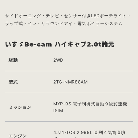
サイドオーニング・テレビ・センサー付きLEDポーチライト・
ラップ式トイレ・サラウンドアイ・電気ボイラーシステム
いすゞBe-cam ハイキャブ2.0t諸元
駆動
2WD
型式
2TG-NMR88AM
MYR-9S 電子制御式自動９段変速機
ミッション
ISIM
4JZ1-TCS 2.999L 直列４気筒直噴
エンジン