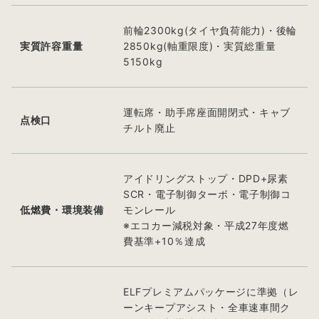
前輪2300kg(タイヤ負荷能力)・後輪
実質許容重量
2850kg(軸重限度)・実質総重量
5150kg
運転席・助手席座面開閉式・キャブ
点検口
チルト廃止
アイドリングストップ・DPD+尿素
SCR・電子制御ターボ・電子制御コ
低燃費・環境装備
モンレール
※エコカー減税対象・平成27年度燃
費基準+10％達成
ELFプレミアムパッケージに準拠（レ
ーンキープアシスト・全車速車間ク