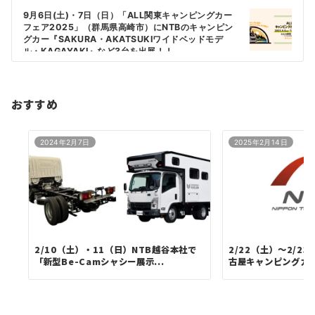
ゲ
9月6日(土)・7日（日）「ALL関東キャンピングカー
ー
フェア2025」（群馬県高崎市）にNTBのキャンピン
シ
グカー『SAKURA・AKATSUKIワイドベッドモデ
ル・KAGAYAKI』など3台を出展！！
ョ
ン
おすすめ
2024年2月7日
2025年2月14日
2/10（土）・11（日）NTB越谷本社で
2/22（土）～2/2
「新型Be-Camシャシー展示...
古屋キャンピングカーフ