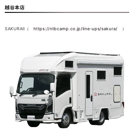
越谷本店
SAKURAⅡ（
https://ntbcamp.co.jp/line-ups/sakura/
）