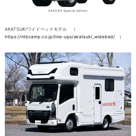
SAKURA Special Edition
AKATSUKIワイドベッドモデル （
https://ntbcamp.co.jp/line-ups/akatsuki_widebed/
）