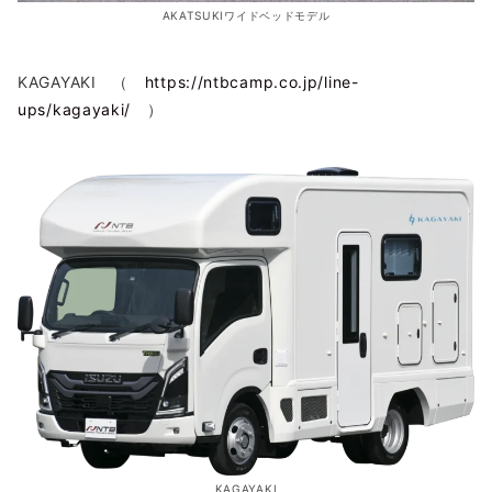
AKATSUKIワイドベッドモデル
KAGAYAKI （
https://ntbcamp.co.jp/line-
ups/kagayaki/
）
KAGAYAKI