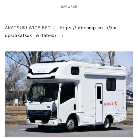
SAKURAⅡ
AKATSUKI WIDE BED（
https://ntbcamp.co.jp/line-
ups/akatsuki_widebed/
）