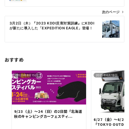
ナ
ビ
次のページ
ゲ
3月2日（木）『2023 KDDI災害対策訓練』にKDDI
ー
が新たに導入した「EXPEDITION EAGLE」登場！
シ
ョ
ン
おすすめ
2023年9月15日
2025年6月19日
9/23（土）～24（日）の2日間「北海道
秋のキャンピングカーフェスティ...
6/27（金）～6/2
「TOKYO OUTDOOR