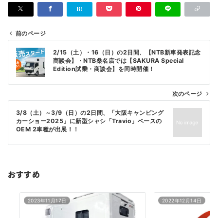
前のページ
投
2/15（土）・16（日）の2日間、【NTB新車発表記念
稿
商談会】・NTB桑名店では【SAKURA Special
Edition試乗・商談会】を同時開催！
ナ
ビ
次のページ
ゲ
3/8（土）～3/9（日）の2日間、「大阪キャンピング
ー
カーショー2025」に新型シャシ「Travio」ベースの
シ
OEM 2車種が出展！！
ョ
ン
おすすめ
2023年11月17日
2022年12月14日