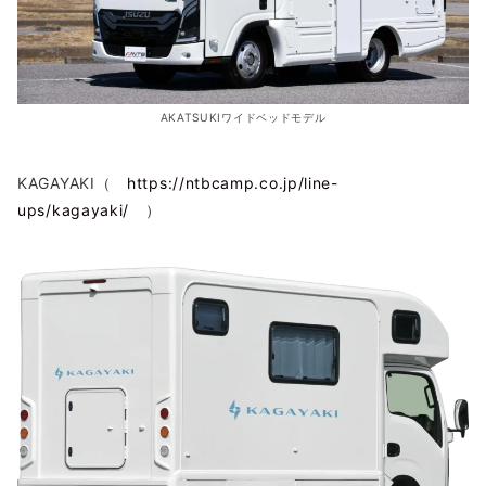
AKATSUKIワイドベッドモデル
KAGAYAKI（
https://ntbcamp.co.jp/line-
ups/kagayaki/
）