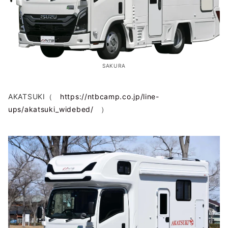
SAKURA
AKATSUKI（
https://ntbcamp.co.jp/line-
ups/akatsuki_widebed/
）