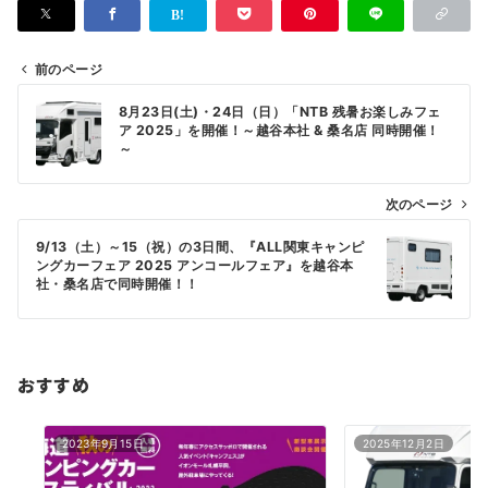
前のページ
投
8月23日(土)・24日（日）「NTB 残暑お楽しみフェ
稿
ア 2025」を開催！～越谷本社 & 桑名店 同時開催！
～
ナ
ビ
次のページ
ゲ
9/13（土）～15（祝）の3日間、『ALL関東キャンピ
ー
ングカーフェア 2025 アンコールフェア』を越谷本
シ
社・桑名店で同時開催！！
ョ
ン
おすすめ
2023年9月15日
2025年12月2日