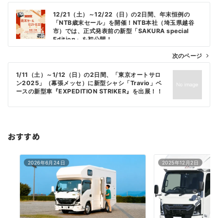
投
12/21（土）～12/22（日）の2日間、年末恒例の
稿
「NTB歳末セール」を開催！NTB本社（埼玉県越谷
市）では、正式発表前の新型「SAKURA special
ナ
Edition」を初公開！
ビ
次のページ
ゲ
1/11（土）～1/12（日）の2日間、「東京オートサロ
ー
ン2025」（幕張メッセ）に新型シャシ「Travio」ベ
シ
ースの新型車『EXPEDITION STRIKER』を出展！！
ョ
ン
おすすめ
2026年6月24日
2025年12月2日