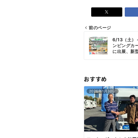
前のページ
投
6/13（土
稿
ンピングカー
に出展、新型
ナ
「AKATS
ビ
ゲ
おすすめ
ー
2026年1月30日
シ
ョ
ン