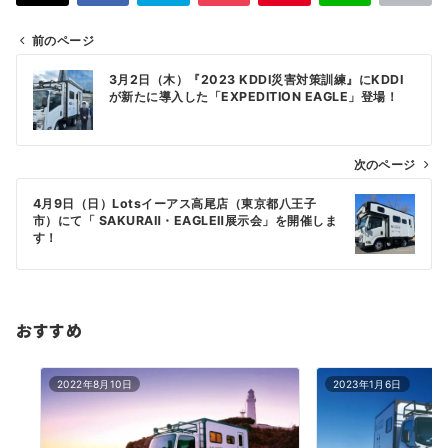
前のページ
投
3月2日（木）『2023 KDDI災害対策訓練』にKDDI
稿
が新たに導入した「EXPEDITION EAGLE」登場！
ナ
ビ
次のページ
ゲ
4月9日（日）Lotsイーアス高尾店（東京都八王子
ー
市）にて「 SAKURAⅡ・EAGLEⅡ展示会」を開催しま
シ
す！
ョ
ン
おすすめ
2022年8月10日
2023年1月6日