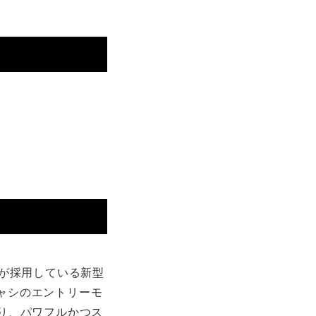
品）が採用している新型
シャシのエントリーモ
より、パワフルかつス