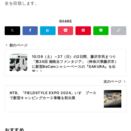
全を目指します。
SHARE
前のページ
投
10/26（土）～27（日）の2日間、藤沢市民まつり
稿
「第24回 湘南台ファンタジア」（神奈川県藤沢市）
に新型BeCamシャシーベースの『SAKURA』を出
ナ
展！！
ビ
次のページ
ゲ
NTB、「FIELDSTYLE EXPO 2024」いすゞブース
ー
で新型キャンピングカー２車種を初出展
シ
ョ
ン
おすすめ