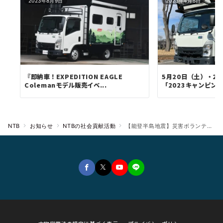
2023年8月9日
2023年4月5日
『即納車！EXPEDITION EAGLE
5月20日（土）・2
Colemanモデル販売イベ...
「2023キャンピング
NTB
お知らせ
NTBの社会貢献活動
【能登半島地震】災害ボランティア特別仕様の軽トラ『Dトラ』を日本ソーシャルワーク教育学校連盟と共同開発