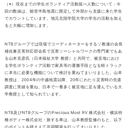
（※）現在までの学生ボランティア活動延べ人数について：今
回の数値は、能登半島地震に限定して外部から支援に来た学生
でカウントしています。地元北陸学院大学の学生の活動を加え
ると大幅に増加します。
NTBグループでは現場でコーディネーターをするソ教連の会長
補佐兼災害対応部会長で災害ソーシャルワークの専門家でもあ
る山本克彦氏（日本福祉大学 教授）と共同で、被災地におけ
る学生ボランティア活動で家具等の運搬手段となる軽トラック
に本当に必要な機能について検討を重ねてまいりました。山本
教授は、2004年の中越地震以降、20年にわたり災害時の先遣
調査に実績を重ね、日本で一番多く被災地に足を運んでいる大
学教授として知られています。
NTB及びNTBグループのPrecious Most RV 株式会社・横浜特
種ボディー株式会社・旅する車は、山本教授監修のもと、以下
のポイントを踏まえて共同開発を行ってまいりました。