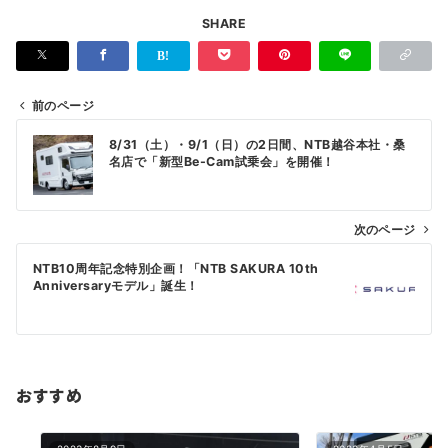
SHARE
前のページ
投
8/31（土）・9/1（日）の2日間、NTB越谷本社・桑
稿
名店で「新型Be-Cam試乗会」を開催！
ナ
ビ
次のページ
ゲ
NTB10周年記念特別企画！「NTB SAKURA 10th
ー
Anniversaryモデル」誕生！
シ
ョ
ン
おすすめ