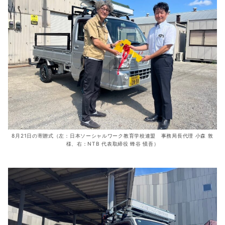
8月21日の寄贈式（左：日本ソーシャルワーク教育学校連盟 事務局長代理 小森 敦
様、右：NTB 代表取締役 蜂谷 愼吾）