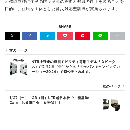
と確認並びに住民の防災意識の高揚と知識の向上を図ることを
目的に、住民を主体とした発災対応型訓練が実施されます。
SHARE
前のページ
投
NTB社製造の双日モビリティ専用モデル「タビーク
稿
ス」が2月2日（金）からの「ジャパンキャンピングカ
ーショー2024」で初公開されます。
ナ
ビ
次のページ
ゲ
1/27（土）・28（日）NTB越谷本社で「新型Be-
ー
Cam お披露目会」を開催！！
シ
ョ
ン