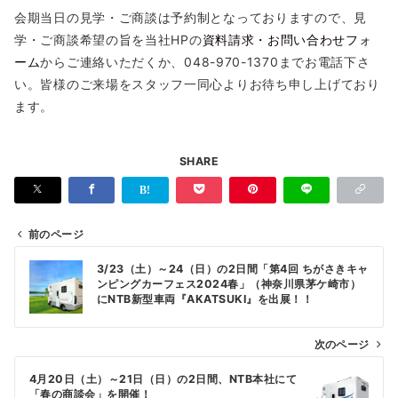
会期当日の見学・ご商談は予約制となっておりますので、見
学・ご商談希望の旨を当社HPの
資料請求・お問い合わせフォ
ーム
からご連絡いただくか、048-970-1370までお電話下さ
い。皆様のご来場をスタッフ一同心よりお待ち申し上げており
ます。
SHARE
前のページ
投
3/23（土）～24（日）の2日間「第4回 ちがさきキャ
稿
ンピングカーフェス2024春」（神奈川県茅ケ崎市）
にNTB新型車両『AKATSUKI』を出展！！
ナ
ビ
次のページ
ゲ
4月20日（土）～21日（日）の2日間、NTB本社にて
ー
「春の商談会」を開催！