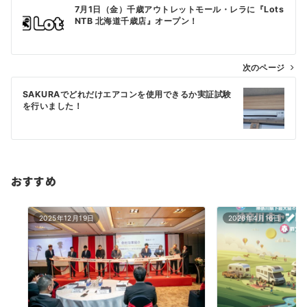
投
7月1日（金）千歳アウトレットモール・レラに『Lots
稿
NTB 北海道千歳店』オープン！
ナ
ビ
次のページ
ゲ
SAKURAでどれだけエアコンを使用できるか実証試験
ー
を行いました！
シ
ョ
ン
おすすめ
2025年12月19日
2026年4月16日