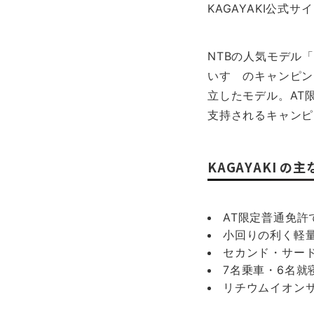
KAGAYAKI公式サ
NTBの人気モデル「
いすゞのキャンピン
立したモデル。AT
支持されるキャンピ
KAGAYAKI の
AT限定普通免
小回りの利く軽
セカンド・サー
7名乗車・6名
リチウムイオン