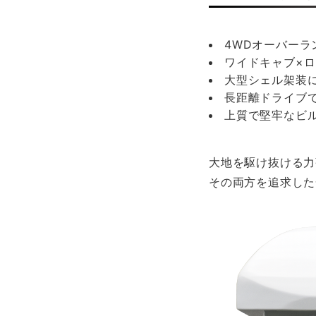
4WDオーバー
ワイドキャブ×
大型シェル架装
長距離ドライブ
上質で堅牢なビ
大地を駆け抜ける力
その両方を追求した