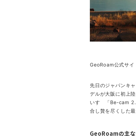
GeoRoam公式サ
先日のジャパンキャ
デルが大阪に初上陸
いすゞ「Be-cam
合し贅を尽くした最
GeoRoam
の主な