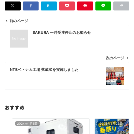
前のページ
投
SAKURA 一時受注停止のお知らせ
稿
ナ
ビ
次のページ
ゲ
NTBベトナム工場 落成式を実施しました
ー
シ
ョ
ン
おすすめ
2024年1月5日
2025年4月23日