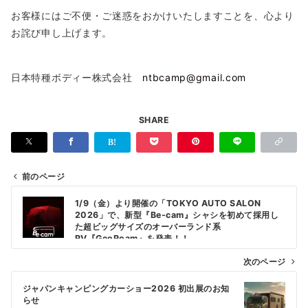
お客様にはご不便・ご迷惑をおかけいたしますことを、心より
お詫び申し上げます。
日本特種ボディー株式会社
ntbcamp@gmail.com
SHARE
前のページ
投
1/9（金）より開催の「TOKYO AUTO SALON
稿
2026」で、新型『Be-cam』シャシを初めて採用し
た超ビッグサイズのオーバーランド系
ナ
RV『GeoRoam』を発表！！
ビ
次のページ
ゲ
ジャパンキャンピングカーショー2026 初出展のお知
ー
らせ