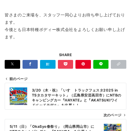
皆さまのご来場を、スタッフ一同心よりお待ち申し上げており
ます。
今後とも日本特種ボディー株式会社をよろしくお願い申し上げ
ます。
SHARE
前のページ
投
3/20（木・祝）「いすゞトラックフェスタ2025 in
稿
TSタカタサーキット」（広島県安芸高田市）にNTBの
キャンピングカー『HAYATE』と『AKATSUKIワイ
ナ
ドベッドモデル』を出展！！
ビ
次のページ
ゲ
5/11（日）「OkaSyo春祭り」（岡山県岡山市）に
ー