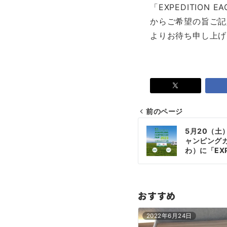
「EXPEDITION
からご希望の旨ご記
よりお待ち申し上げ
前のページ
投
5月20（土
稿
ャンピング
わ）に「EXPE
ナ
CRESTED 
ビ
ゲ
おすすめ
ー
2022年6月24日