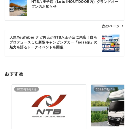
NTB八王子店（Lots INOUTDOOR内）グランドオー
稿
プンのお知らせ
ナ
ビ
次のページ
ゲ
人気YouTuber クピ男氏がNTB八王子店に来店！自ら
ー
プロデュースした新型キャンピングカー「aosagi」の
シ
魅力を語るトークイベントを開催
ョ
ン
おすすめ
2023年9月7日
2023年8月1日