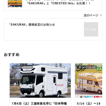
『SAKURAⅡ』と『CRESTED ibis』を出展！！
ナ
ビ
次のページ
ゲ
「SAKURAⅡ」価格改定のお知らせ
ー
シ
ョ
ン
おすすめ
2024年6月21日
2026年5月7日
7月6日（土）三重県桑名市に「日本特種
5/16（土）～18