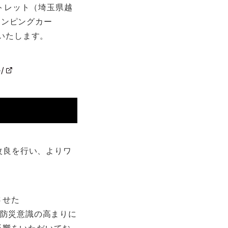
ウトレット（埼玉県越
ャンピングカー
示いたします。
e/
部改良を行い、よりワ
させた
また防災意識の高まりに