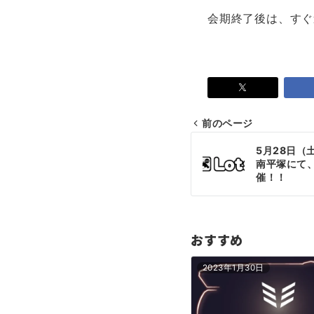
会期終了後は、すぐ
前のページ
投
5月28日（
稿
南平塚にて
催！！
ナ
ビ
ゲ
おすすめ
ー
2023年1月30日
シ
ョ