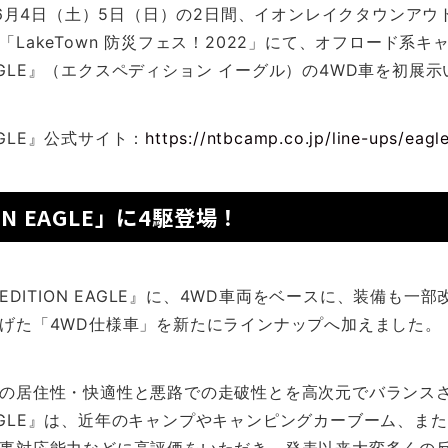
年6月4日（土）5日（日）の2日間、イオンレイクタウンア
LakeTown 防災フェス！2022」にて、オフロード系キ
N EAGLE』（エクスペディション イーグル）の4WD車を初展
EAGLE』公式サイト：
https://ntbcamp.co.jp/line-ups/eagl
ION EAGLE」に4駆登場！
EDITION EAGLE』に、4WD車両をベースに、装備も一
げた「4WD仕様車」を新たにラインナップへ加えました。
の居住性・快適性と悪路での走破性とを高次元でバランス
N EAGLE』は、近年のキャンプやキャンピングカーブーム、