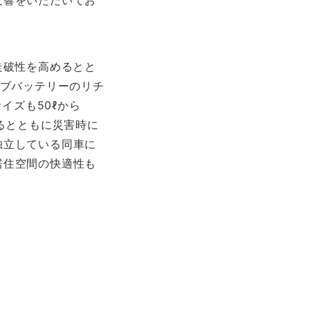
反響をいただいてお
走破性を高めるとと
サブバッテリーのリチ
イズも50ℓから
るとともに災害時に
独立している同車に
居住空間の快適性も