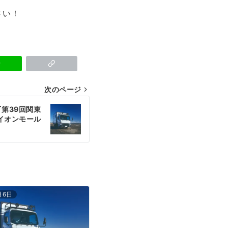
さい！
次のページ
『第39回関東
 イオンモール
月6日