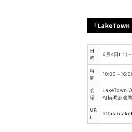
「LakeTow
日
6月4日(土)
程
時
10:00～16:0
間
会
LakeTow
場
相模調節池
UR
https://lak
L