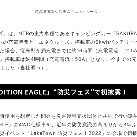
超高速充電システム「エネクルーズ」
ズ」は、NTBの主力車種であるキャンピングカー「SAKUR
ーへの充電時間と「エネクルーズ」搭載車の5kwhバッテリーへ
た場合、従来型が満充電までに約16時間（充電電流：12.5
」搭載車は約4時間（充電電流：50A）となり、今までの充
ました（当社調べ）。
DITION EAGLE」“防災フェス”で初披露！
時使用を想定した開発を災害復興支援団体と共同で行い誕
N EAGLE』の4WD仕様車を、近年の防災意識の高まりから3
イベント「LakeTown 防災フェス！2022」の会場で初